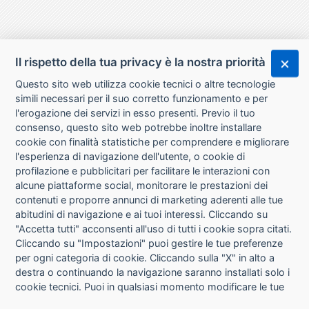
Il rispetto della tua privacy è la nostra priorità
Questo sito web utilizza cookie tecnici o altre tecnologie
simili necessari per il suo corretto funzionamento e per
l'erogazione dei servizi in esso presenti. Previo il tuo
consenso, questo sito web potrebbe inoltre installare
cookie con finalità statistiche per comprendere e migliorare
l'esperienza di navigazione dell'utente, o cookie di
CHI SIAMO
profilazione e pubblicitari per facilitare le interazioni con
alcune piattaforme social, monitorare le prestazioni dei
CONTATTI
contenuti e proporre annunci di marketing aderenti alle tue
abitudini di navigazione e ai tuoi interessi. Cliccando su
CONDIZIONI DI VENDITA
"Accetta tutti" acconsenti all'uso di tutti i cookie sopra citati.
Cliccando su "Impostazioni" puoi gestire le tue preferenze
RICHIESTA RECESSO
per ogni categoria di cookie. Cliccando sulla "X" in alto a
destra o continuando la navigazione saranno installati solo i
cookie tecnici. Puoi in qualsiasi momento modificare le tue
PRIVACY
preferenze cliccando sul pulsante "Impostazioni cookie"