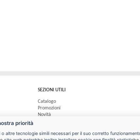
SEZIONI UTILI
Catalogo
Promozioni
Novità
Speedy order
nostra priorità
Ricerca cartucce
 o altre tecnologie simili necessari per il suo corretto funzionamento
o sito web potrebbe inoltre installare cookie con finalità statistic