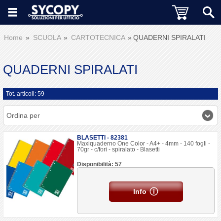
Home
SCUOLA
CARTOTECNICA
QUADERNI SPIRALATI
QUADERNI SPIRALATI
Tot. articoli: 59
Ordina per
BLASETTI - 82381
Maxiquaderno One Color - A4+ - 4mm - 140 fogli -
70gr - c/fori - spiralato - Blasetti
Disponibilità: 57
Info