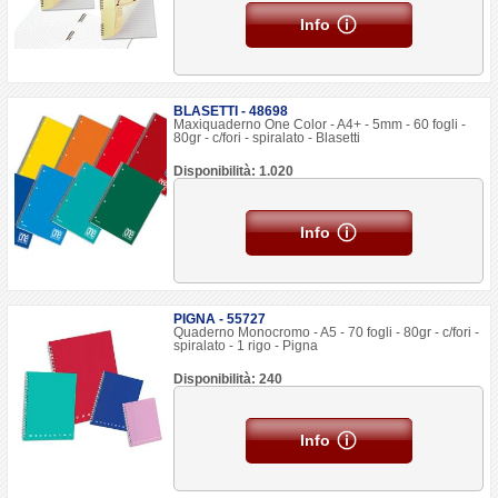
Info
BLASETTI - 48698
Maxiquaderno One Color - A4+ - 5mm - 60 fogli -
80gr - c/fori - spiralato - Blasetti
Disponibilità: 1.020
Info
PIGNA - 55727
Quaderno Monocromo - A5 - 70 fogli - 80gr - c/fori -
spiralato - 1 rigo - Pigna
Disponibilità: 240
Info