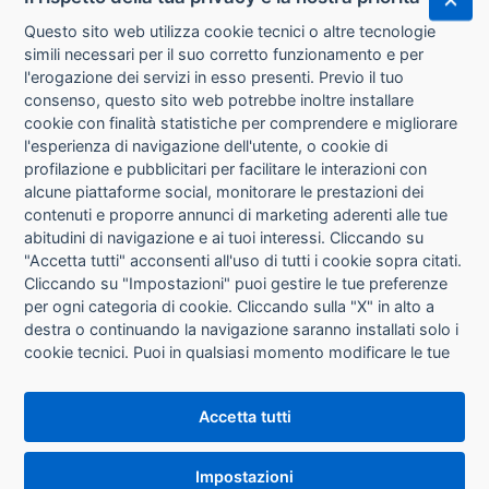
Questo sito web utilizza cookie tecnici o altre tecnologie
simili necessari per il suo corretto funzionamento e per
l'erogazione dei servizi in esso presenti. Previo il tuo
consenso, questo sito web potrebbe inoltre installare
cookie con finalità statistiche per comprendere e migliorare
l'esperienza di navigazione dell'utente, o cookie di
CHI SIAMO
profilazione e pubblicitari per facilitare le interazioni con
alcune piattaforme social, monitorare le prestazioni dei
CONTATTI
contenuti e proporre annunci di marketing aderenti alle tue
abitudini di navigazione e ai tuoi interessi. Cliccando su
CONDIZIONI DI VENDITA
"Accetta tutti" acconsenti all'uso di tutti i cookie sopra citati.
Cliccando su "Impostazioni" puoi gestire le tue preferenze
RICHIESTA RECESSO
per ogni categoria di cookie. Cliccando sulla "X" in alto a
destra o continuando la navigazione saranno installati solo i
cookie tecnici. Puoi in qualsiasi momento modificare le tue
PRIVACY
preferenze cliccando sul pulsante "Impostazioni cookie"
che si trova in fondo alle pagine del sito. Per maggiori
INFORMATIVA USO COOKIE
Accetta tutti
informazioni consulta la nostra
Informativa sui cookie
.
IMPOSTAZIONI COOKIE
Impostazioni