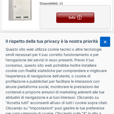
Disponibilità: 13
Info
Il rispetto della tua privacy è la nostra priorità
Questo sito web utilizza cookie tecnici o altre tecnologie
simili necessari per il suo corretto funzionamento e per
l'erogazione dei servizi in esso presenti. Previo il tuo
consenso, questo sito web potrebbe inoltre installare
cookie con finalità statistiche per comprendere e migliorare
l'esperienza di navigazione dell'utente, o cookie di
CHI SIAMO
profilazione e pubblicitari per facilitare le interazioni con
alcune piattaforme social, monitorare le prestazioni dei
CONTATTI
contenuti e proporre annunci di marketing aderenti alle tue
abitudini di navigazione e ai tuoi interessi. Cliccando su
CONDIZIONI DI VENDITA
"Accetta tutti" acconsenti all'uso di tutti i cookie sopra citati.
Cliccando su "Impostazioni" puoi gestire le tue preferenze
RICHIESTA RECESSO
per ogni categoria di cookie. Cliccando sulla "X" in alto a