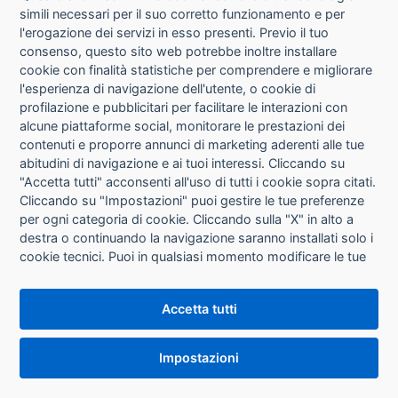
simili necessari per il suo corretto funzionamento e per
l'erogazione dei servizi in esso presenti. Previo il tuo
MARKIN - 72080
Elastici - diametro 2 cm - 1 kg - gomma - giallo -
consenso, questo sito web potrebbe inoltre installare
Markin
cookie con finalità statistiche per comprendere e migliorare
Disponibilità: 85
l'esperienza di navigazione dell'utente, o cookie di
profilazione e pubblicitari per facilitare le interazioni con
alcune piattaforme social, monitorare le prestazioni dei
Info
contenuti e proporre annunci di marketing aderenti alle tue
abitudini di navigazione e ai tuoi interessi. Cliccando su
"Accetta tutti" acconsenti all'uso di tutti i cookie sopra citati.
Cliccando su "Impostazioni" puoi gestire le tue preferenze
VIVA - 34157
Elastici fettuccia - diametro 10 x 0,8 cm - 1 kg -
per ogni categoria di cookie. Cliccando sulla "X" in alto a
gomma - verde - Viva
destra o continuando la navigazione saranno installati solo i
Disponibilità: 88
cookie tecnici. Puoi in qualsiasi momento modificare le tue
preferenze cliccando sul pulsante "Impostazioni cookie"
che si trova in fondo alle pagine del sito. Per maggiori
Info
Accetta tutti
informazioni consulta la nostra
Informativa sui cookie
.
Impostazioni
ALBA - 61905
Portafermagli Mesh - 10,5 x 7,3 x 4 cm - rete
metallica - nero - Alba