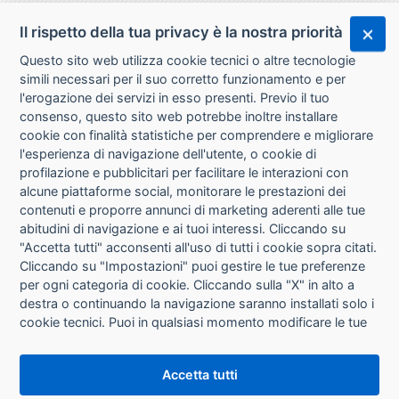
Il rispetto della tua privacy è la nostra priorità
Questo sito web utilizza cookie tecnici o altre tecnologie
simili necessari per il suo corretto funzionamento e per
l'erogazione dei servizi in esso presenti. Previo il tuo
consenso, questo sito web potrebbe inoltre installare
cookie con finalità statistiche per comprendere e migliorare
l'esperienza di navigazione dell'utente, o cookie di
CHI SIAMO
profilazione e pubblicitari per facilitare le interazioni con
alcune piattaforme social, monitorare le prestazioni dei
CONTATTI
contenuti e proporre annunci di marketing aderenti alle tue
abitudini di navigazione e ai tuoi interessi. Cliccando su
CONDIZIONI DI VENDITA
"Accetta tutti" acconsenti all'uso di tutti i cookie sopra citati.
Cliccando su "Impostazioni" puoi gestire le tue preferenze
RICHIESTA RECESSO
per ogni categoria di cookie. Cliccando sulla "X" in alto a
destra o continuando la navigazione saranno installati solo i
cookie tecnici. Puoi in qualsiasi momento modificare le tue
PRIVACY
preferenze cliccando sul pulsante "Impostazioni cookie"
che si trova in fondo alle pagine del sito. Per maggiori
INFORMATIVA USO COOKIE
Accetta tutti
informazioni consulta la nostra
Informativa sui cookie
.