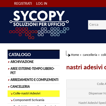
REGISTRATI
LOG IN
CATALOGO
Home
»
cancelleria
»
coll
ARCHIVIAZIONE
nastri adesivi 
AREE ESTERNE-TEMPO LIBERO-
PET
ARREDAMENTO E COMPLEMENTI
Colle 
CANCELLERIA
Dispenser N
Colle-nastri Adesivi
Componenti Scrivania
Nastri Adesivi Speci