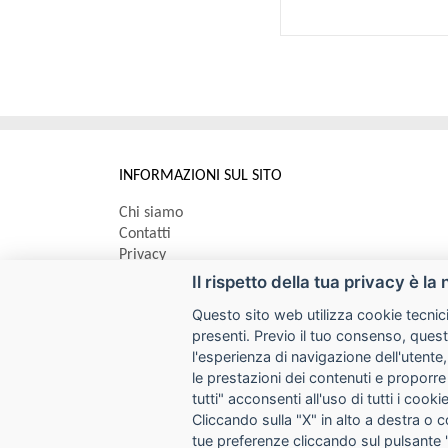
INFORMAZIONI SUL SITO
Chi siamo
Contatti
Privacy
Informativa uso cookie
Il rispetto della tua privacy è la 
Questo sito web utilizza cookie tecnici
Impostazioni cookie
presenti. Previo il tuo consenso, quest
l'esperienza di navigazione dell'utente,
le prestazioni dei contenuti e proporre
I prezzi indicati si intendono IVA esclusa
tutti" acconsenti all'uso di tutti i coo
SYCOPY SRL
Cliccando sulla "X" in alto a destra o 
tue preferenze cliccando sul pulsante 
Via Circonvallazione Nord 8/A 40053 Valsamoggia (BO)