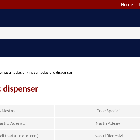
Home
e nastri adesivi
»
nastri adesivi c dispenser
c dispenser
A Nastro
Colle Speciali
astro Adesivo
Nastri Adesivi
ali (carta-telato-ecc.)
Nastri Biadesivi