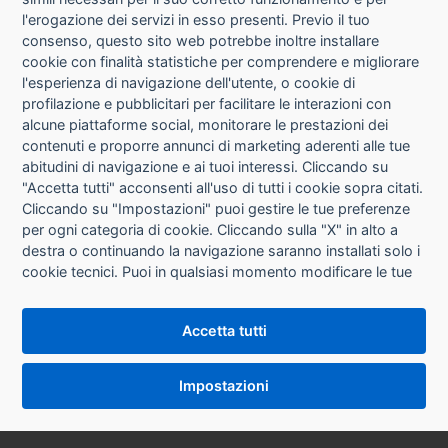
l'erogazione dei servizi in esso presenti. Previo il tuo
consenso, questo sito web potrebbe inoltre installare
cookie con finalità statistiche per comprendere e migliorare
l'esperienza di navigazione dell'utente, o cookie di
CHI SIAMO
profilazione e pubblicitari per facilitare le interazioni con
alcune piattaforme social, monitorare le prestazioni dei
CONTATTI
contenuti e proporre annunci di marketing aderenti alle tue
abitudini di navigazione e ai tuoi interessi. Cliccando su
CONDIZIONI DI VENDITA
"Accetta tutti" acconsenti all'uso di tutti i cookie sopra citati.
Cliccando su "Impostazioni" puoi gestire le tue preferenze
RICHIESTA RECESSO
per ogni categoria di cookie. Cliccando sulla "X" in alto a
destra o continuando la navigazione saranno installati solo i
cookie tecnici. Puoi in qualsiasi momento modificare le tue
PRIVACY
preferenze cliccando sul pulsante "Impostazioni cookie"
che si trova in fondo alle pagine del sito. Per maggiori
INFORMATIVA USO COOKIE
Accetta tutti
informazioni consulta la nostra
Informativa sui cookie
.
IMPOSTAZIONI COOKIE
Impostazioni