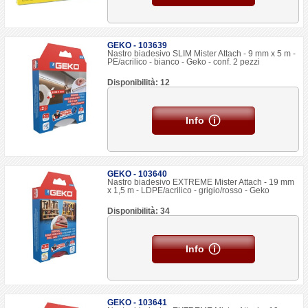
GEKO - 103639
Nastro biadesivo SLIM Mister Attach - 9 mm x 5 m -
PE/acrilico - bianco - Geko - conf. 2 pezzi
Disponibilità: 12
Info
GEKO - 103640
Nastro biadesivo EXTREME Mister Attach - 19 mm
x 1,5 m - LDPE/acrilico - grigio/rosso - Geko
Disponibilità: 34
Info
GEKO - 103641