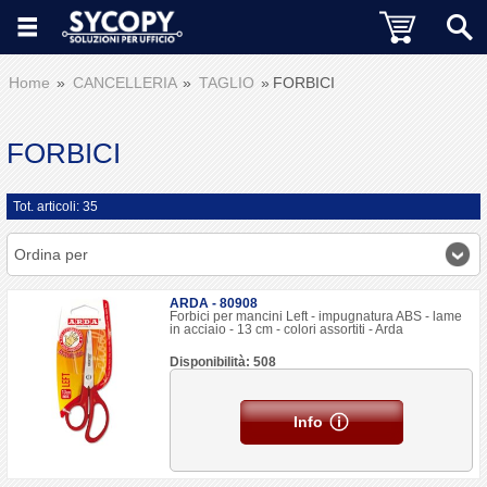
Home
CANCELLERIA
TAGLIO
FORBICI
FORBICI
Tot. articoli: 35
Ordina per
ARDA - 80908
Forbici per mancini Left - impugnatura ABS - lame
in acciaio - 13 cm - colori assortiti - Arda
Disponibilità: 508
Info