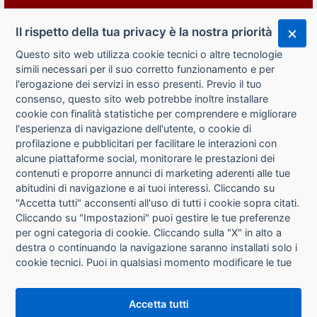
Il rispetto della tua privacy è la nostra priorità
Questo sito web utilizza cookie tecnici o altre tecnologie
simili necessari per il suo corretto funzionamento e per
l'erogazione dei servizi in esso presenti. Previo il tuo
consenso, questo sito web potrebbe inoltre installare
cookie con finalità statistiche per comprendere e migliorare
l'esperienza di navigazione dell'utente, o cookie di
CHI SIAMO
profilazione e pubblicitari per facilitare le interazioni con
alcune piattaforme social, monitorare le prestazioni dei
CONTATTI
contenuti e proporre annunci di marketing aderenti alle tue
abitudini di navigazione e ai tuoi interessi. Cliccando su
CONDIZIONI DI VENDITA
"Accetta tutti" acconsenti all'uso di tutti i cookie sopra citati.
Cliccando su "Impostazioni" puoi gestire le tue preferenze
RICHIESTA RECESSO
per ogni categoria di cookie. Cliccando sulla "X" in alto a
destra o continuando la navigazione saranno installati solo i
cookie tecnici. Puoi in qualsiasi momento modificare le tue
PRIVACY
preferenze cliccando sul pulsante "Impostazioni cookie"
che si trova in fondo alle pagine del sito. Per maggiori
INFORMATIVA USO COOKIE
Accetta tutti
informazioni consulta la nostra
Informativa sui cookie
.