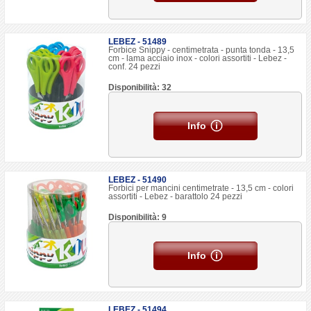
LEBEZ - 51489
Forbice Snippy - centimetrata - punta tonda - 13,5
cm - lama acciaio inox - colori assortiti - Lebez -
conf. 24 pezzi
Disponibilità: 32
Info
LEBEZ - 51490
Forbici per mancini centimetrate - 13,5 cm - colori
assortiti - Lebez - barattolo 24 pezzi
Disponibilità: 9
Info
LEBEZ - 51494