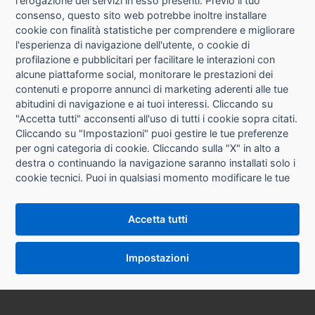
l'erogazione dei servizi in esso presenti. Previo il tuo
consenso, questo sito web potrebbe inoltre installare
cookie con finalità statistiche per comprendere e migliorare
l'esperienza di navigazione dell'utente, o cookie di
CHI SIAMO
profilazione e pubblicitari per facilitare le interazioni con
alcune piattaforme social, monitorare le prestazioni dei
CONTATTI
contenuti e proporre annunci di marketing aderenti alle tue
abitudini di navigazione e ai tuoi interessi. Cliccando su
CONDIZIONI DI VENDITA
"Accetta tutti" acconsenti all'uso di tutti i cookie sopra citati.
Cliccando su "Impostazioni" puoi gestire le tue preferenze
RICHIESTA RECESSO
per ogni categoria di cookie. Cliccando sulla "X" in alto a
destra o continuando la navigazione saranno installati solo i
cookie tecnici. Puoi in qualsiasi momento modificare le tue
PRIVACY
preferenze cliccando sul pulsante "Impostazioni cookie"
che si trova in fondo alle pagine del sito. Per maggiori
INFORMATIVA USO COOKIE
Accetta tutti
informazioni consulta la nostra
Informativa sui cookie
.
IMPOSTAZIONI COOKIE
Impostazioni
VERSIONE DESKTOP