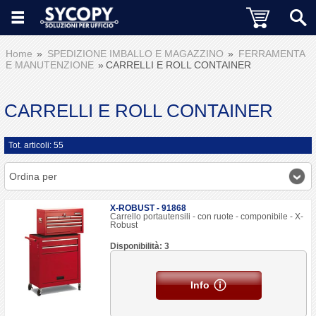
Home
SPEDIZIONE IMBALLO E MAGAZZINO
FERRAMENTA
E MANUTENZIONE
CARRELLI E ROLL CONTAINER
CARRELLI E ROLL CONTAINER
Tot. articoli: 55
Ordina per
X-ROBUST - 91868
Carrello portautensili - con ruote - componibile - X-
Robust
Disponibilità: 3
Info