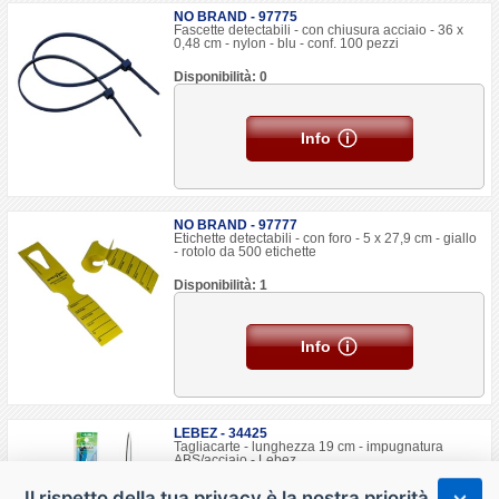
NO BRAND - 97775
Fascette detectabili - con chiusura acciaio - 36 x
0,48 cm - nylon - blu - conf. 100 pezzi
Disponibilità: 0
Info
NO BRAND - 97777
Etichette detectabili - con foro - 5 x 27,9 cm - giallo
- rotolo da 500 etichette
Disponibilità: 1
Info
LEBEZ - 34425
Tagliacarte - lunghezza 19 cm - impugnatura
ABS/acciaio - Lebez
Disponibilità: 190
Il rispetto della tua privacy è la nostra priorità