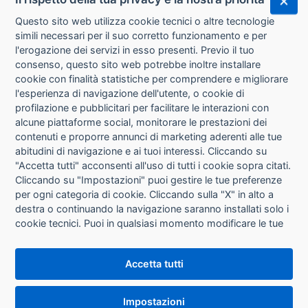
Questo sito web utilizza cookie tecnici o altre tecnologie
Info
simili necessari per il suo corretto funzionamento e per
l'erogazione dei servizi in esso presenti. Previo il tuo
consenso, questo sito web potrebbe inoltre installare
cookie con finalità statistiche per comprendere e migliorare
VIVA - 38106
l'esperienza di navigazione dell'utente, o cookie di
Rotolo di spago - diametro 3,5 mm - lunghezza 16
m - 100 gr - canapa naturale titolo 2 3/4 - Viva -
profilazione e pubblicitari per facilitare le interazioni con
conf. 10 pezzi
alcune piattaforme social, monitorare le prestazioni dei
Disponibilità: 189
contenuti e proporre annunci di marketing aderenti alle tue
abitudini di navigazione e ai tuoi interessi. Cliccando su
"Accetta tutti" acconsenti all'uso di tutti i cookie sopra citati.
Info
Cliccando su "Impostazioni" puoi gestire le tue preferenze
per ogni categoria di cookie. Cliccando sulla "X" in alto a
destra o continuando la navigazione saranno installati solo i
cookie tecnici. Puoi in qualsiasi momento modificare le tue
VIVA - 38107
Rotolo di spago - diametro 3,5 mm - lunghezza 75
preferenze cliccando sul pulsante "Impostazioni cookie"
m - canapa naturale titolo 2 3/4 - 500 gr - Viva -
conf. 6 pezzi
che si trova in fondo alle pagine del sito. Per maggiori
Accetta tutti
informazioni consulta la nostra
Informativa sui cookie
.
Disponibilità: 0
Impostazioni