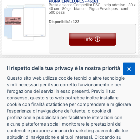
PIGNA ENVELOPES - 46161
Busta a sacco Competitor FSC - strip adesivo - 30 x
40 cm - 80 gr - bianco - Pigna Envelopes - conf.
500 pezzi
Disponibilità: 122
Info
Il rispetto della tua privacy è la nostra priorità
Questo sito web utilizza cookie tecnici o altre tecnologie
simili necessari per il suo corretto funzionamento e per
l'erogazione dei servizi in esso presenti. Previo il tuo
consenso, questo sito web potrebbe inoltre installare
cookie con finalità statistiche per comprendere e migliorare
l'esperienza di navigazione dell'utente, o cookie di
CHI SIAMO
profilazione e pubblicitari per facilitare le interazioni con
alcune piattaforme social, monitorare le prestazioni dei
CONTATTI
contenuti e proporre annunci di marketing aderenti alle tue
abitudini di navigazione e ai tuoi interessi. Cliccando su