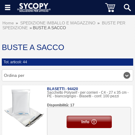
Home
SPEDIZIONE IMBALLO E MAGAZZINO
BUSTE PER
SPEDIZIONE
BUSTE A SACCO
BUSTE A SACCO
Tot. articoli: 44
Ordina per
BLASETTI - 94420
Sacchetto Polyself - per corrieri - C4 - 27 x 35 cm -
PE - bianco/grigio - Blasetti - conf. 100 pezzi
Disponibilità: 17
Info