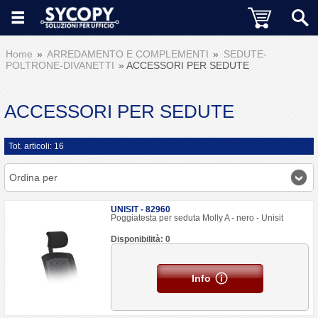
Home
ARREDAMENTO E COMPLEMENTI
SEDUTE-
POLTRONE-DIVANETTI
ACCESSORI PER SEDUTE
ACCESSORI PER SEDUTE
Tot. articoli: 16
Ordina per
UNISIT - 82960
Poggiatesta per seduta Molly A - nero - Unisit
Disponibilità: 0
Info