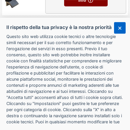
Info
Il rispetto della tua privacy è la nostra priorità
Questo sito web utilizza cookie tecnici o altre tecnologie
simili necessari per il suo corretto funzionamento e per
l'erogazione dei servizi in esso presenti. Previo il tuo
consenso, questo sito web potrebbe inoltre installare
cookie con finalità statistiche per comprendere e migliorare
l'esperienza di navigazione dell'utente, o cookie di
CHI SIAMO
profilazione e pubblicitari per facilitare le interazioni con
alcune piattaforme social, monitorare le prestazioni dei
CONTATTI
contenuti e proporre annunci di marketing aderenti alle tue
abitudini di navigazione e ai tuoi interessi. Cliccando su
CONDIZIONI DI VENDITA
"Accetta tutti" acconsenti all'uso di tutti i cookie sopra citati.
Cliccando su "Impostazioni" puoi gestire le tue preferenze
RICHIESTA RECESSO
per ogni categoria di cookie. Cliccando sulla "X" in alto a
destra o continuando la navigazione saranno installati solo i
cookie tecnici. Puoi in qualsiasi momento modificare le tue
PRIVACY
preferenze cliccando sul pulsante "Impostazioni cookie"