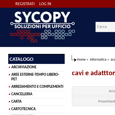
REGISTRATI
LOG IN
CATALOGO
Home
»
informatica
»
ac
ARCHIVIAZIONE
cavi e adatttor
AREE ESTERNE-TEMPO LIBERO-
PET
ARREDAMENTO E COMPLEMENTI
Acc
CANCELLERIA
Powerbank 
CARTA
CARTOTECNICA