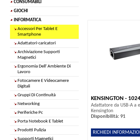
CONSUMABILI
GIOCHI
INFORMATICA
Accessori Per Tablet E
Smartphone
Adattatori-caricatori
Archiviazione Supporti
Magnetici
Ergonomia Dell' Ambiente Di
Lavoro
Fotocamere E Videocamere
Digitali
Gruppi Di Continuità
KENSINGTON - 102
Networking
Adattatore da USB-A a e
Kensington
Periferiche Pc
Disponibilità: 91
Porta Notebook E Tablet
Prodotti Pulizia
RICHIEDI INFORMAZIO
Supporti Magnetici