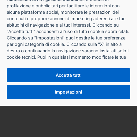
CHI SIAMO
profilazione e pubblicitari per facilitare le interazioni con
alcune piattaforme social, monitorare le prestazioni dei
CONTATTI
contenuti e proporre annunci di marketing aderenti alle tue
abitudini di navigazione e ai tuoi interessi. Cliccando su
CONDIZIONI DI VENDITA
"Accetta tutti" acconsenti all'uso di tutti i cookie sopra citati.
Cliccando su "Impostazioni" puoi gestire le tue preferenze
RICHIESTA RECESSO
per ogni categoria di cookie. Cliccando sulla "X" in alto a
destra o continuando la navigazione saranno installati solo i
cookie tecnici. Puoi in qualsiasi momento modificare le tue
PRIVACY
preferenze cliccando sul pulsante "Impostazioni cookie"
che si trova in fondo alle pagine del sito. Per maggiori
INFORMATIVA USO COOKIE
Accetta tutti
informazioni consulta la nostra
Informativa sui cookie
.
IMPOSTAZIONI COOKIE
Impostazioni
VERSIONE DESKTOP
SYCOPY SRL • Via Circonvallazione Nord 8/A 40053 Valsamoggia (BO) • Tel. 051 9970857
Email: info@sycopy.it • PEC: sycopysrl@legalmail.it
P.I. / C.F. 03887981201 Ufficio Registro Imprese BO N° REA 553724 Cap. Soc. € 10.000,00