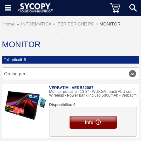
Home
INFORMATICA
PERIFERICHE PC
MONITOR
MONITOR
Tot. articoli: 5
Ordina per
VERBATIM - VERB32087
Monitor portatile - 13.3" - WUXGA Touch ALU con
Wireless - Power bank incluso 5000mAh - Verbatim
Disponibilità: 0
Info