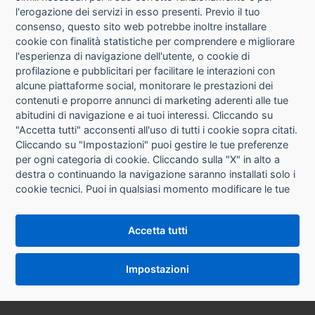
l'erogazione dei servizi in esso presenti. Previo il tuo
consenso, questo sito web potrebbe inoltre installare
cookie con finalità statistiche per comprendere e migliorare
l'esperienza di navigazione dell'utente, o cookie di
CHI SIAMO
profilazione e pubblicitari per facilitare le interazioni con
alcune piattaforme social, monitorare le prestazioni dei
CONTATTI
contenuti e proporre annunci di marketing aderenti alle tue
abitudini di navigazione e ai tuoi interessi. Cliccando su
CONDIZIONI DI VENDITA
"Accetta tutti" acconsenti all'uso di tutti i cookie sopra citati.
Cliccando su "Impostazioni" puoi gestire le tue preferenze
RICHIESTA RECESSO
per ogni categoria di cookie. Cliccando sulla "X" in alto a
destra o continuando la navigazione saranno installati solo i
cookie tecnici. Puoi in qualsiasi momento modificare le tue
PRIVACY
preferenze cliccando sul pulsante "Impostazioni cookie"
che si trova in fondo alle pagine del sito. Per maggiori
INFORMATIVA USO COOKIE
Accetta tutti
informazioni consulta la nostra
Informativa sui cookie
.
IMPOSTAZIONI COOKIE
Impostazioni
VERSIONE DESKTOP