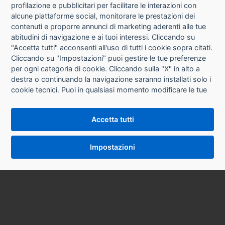
CHI SIAMO
profilazione e pubblicitari per facilitare le interazioni con
alcune piattaforme social, monitorare le prestazioni dei
CONTATTI
contenuti e proporre annunci di marketing aderenti alle tue
abitudini di navigazione e ai tuoi interessi. Cliccando su
CONDIZIONI DI VENDITA
"Accetta tutti" acconsenti all'uso di tutti i cookie sopra citati.
Cliccando su "Impostazioni" puoi gestire le tue preferenze
RICHIESTA RECESSO
per ogni categoria di cookie. Cliccando sulla "X" in alto a
destra o continuando la navigazione saranno installati solo i
cookie tecnici. Puoi in qualsiasi momento modificare le tue
PRIVACY
preferenze cliccando sul pulsante "Impostazioni cookie"
che si trova in fondo alle pagine del sito. Per maggiori
INFORMATIVA USO COOKIE
Accetta tutti
informazioni consulta la nostra
Informativa sui cookie
.
IMPOSTAZIONI COOKIE
Impostazioni
VERSIONE DESKTOP
SYCOPY SRL • Via Circonvallazione Nord 8/A 40053 Valsamoggia (BO) • Tel. 051 9970857
Email: info@sycopy.it • PEC: sycopysrl@legalmail.it
P.I. / C.F. 03887981201 Ufficio Registro Imprese BO N° REA 553724 Cap. Soc. € 10.000,00