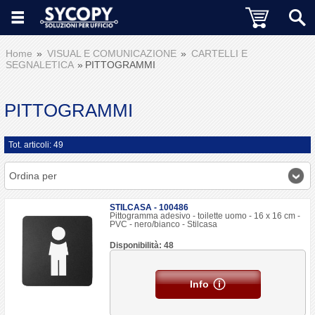
Home
VISUAL E COMUNICAZIONE
CARTELLI E
SEGNALETICA
PITTOGRAMMI
PITTOGRAMMI
Tot. articoli: 49
Ordina per
STILCASA - 100486
Pittogramma adesivo - toilette uomo - 16 x 16 cm -
PVC - nero/bianco - Stilcasa
Disponibilità: 48
Info