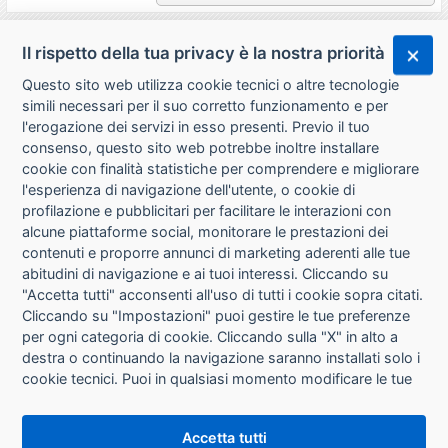
Il rispetto della tua privacy è la nostra priorità
Questo sito web utilizza cookie tecnici o altre tecnologie
simili necessari per il suo corretto funzionamento e per
l'erogazione dei servizi in esso presenti. Previo il tuo
consenso, questo sito web potrebbe inoltre installare
cookie con finalità statistiche per comprendere e migliorare
l'esperienza di navigazione dell'utente, o cookie di
CHI SIAMO
profilazione e pubblicitari per facilitare le interazioni con
alcune piattaforme social, monitorare le prestazioni dei
CONTATTI
contenuti e proporre annunci di marketing aderenti alle tue
abitudini di navigazione e ai tuoi interessi. Cliccando su
CONDIZIONI DI VENDITA
"Accetta tutti" acconsenti all'uso di tutti i cookie sopra citati.
Cliccando su "Impostazioni" puoi gestire le tue preferenze
RICHIESTA RECESSO
per ogni categoria di cookie. Cliccando sulla "X" in alto a
destra o continuando la navigazione saranno installati solo i
cookie tecnici. Puoi in qualsiasi momento modificare le tue
PRIVACY
preferenze cliccando sul pulsante "Impostazioni cookie"
che si trova in fondo alle pagine del sito. Per maggiori
INFORMATIVA USO COOKIE
Accetta tutti
informazioni consulta la nostra
Informativa sui cookie
.