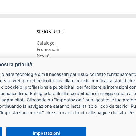
SEZIONI UTILI
Catalogo
Promozioni
Novità
Speedy order
nostra priorità
Ricerca cartucce
 o altre tecnologie simili necessari per il suo corretto funzionamento
o sito web potrebbe inoltre installare cookie con finalità statistic
 o cookie di profilazione e pubblicitari per facilitare le interazioni 
 annunci di marketing aderenti alle tue abitudini di navigazione e ai 
kie sopra citati. Cliccando su "Impostazioni" puoi gestire le tue pref
continuando la navigazione saranno installati solo i cookie tecnici. 
"Impostazioni cookie" che si trova in fondo alle pagine del sito. Per
 553724 Cap. Soc. € 10.000,00 i.v.
Impostazioni