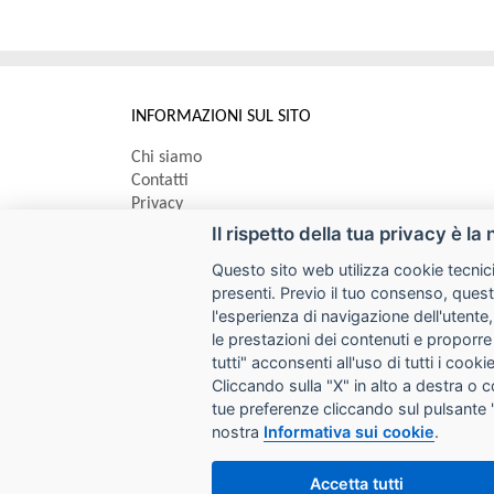
INFORMAZIONI SUL SITO
Chi siamo
Contatti
Privacy
Informativa uso cookie
Il rispetto della tua privacy è la 
Questo sito web utilizza cookie tecnici
Impostazioni cookie
presenti. Previo il tuo consenso, quest
l'esperienza di navigazione dell'utente,
le prestazioni dei contenuti e proporre
I prezzi indicati si intendono IVA esclusa
tutti" acconsenti all'uso di tutti i coo
SYCOPY SRL
Cliccando sulla "X" in alto a destra o 
tue preferenze cliccando sul pulsante 
Via Circonvallazione Nord 8/A 40053 Valsamoggia (BO)
nostra
Informativa sui cookie
.
Tel. 051 9970857
Email:
info@sycopy.it
PEC:
sycopysrl@legalmail.it
P.I. / C.F. 03887981201 Ufficio Registro Imprese BO N° REA
Accetta tutti