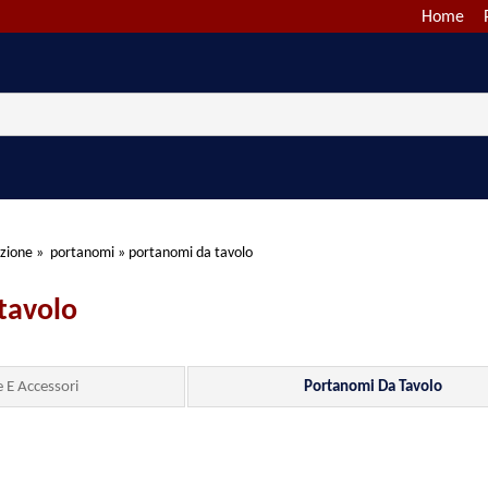
Home
azione
»
portanomi
»
portanomi da tavolo
tavolo
 E Accessori
Portanomi Da Tavolo