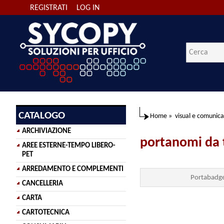
REGISTRATI
LOG IN
CATALOGO
Home
»
visual e comunic
ARCHIVIAZIONE
portanomi da 
AREE ESTERNE-TEMPO LIBERO-
PET
ARREDAMENTO E COMPLEMENTI
Portabadge
CANCELLERIA
CARTA
CARTOTECNICA