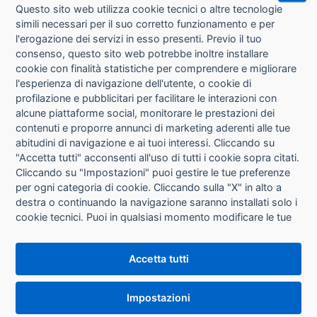
Questo sito web utilizza cookie tecnici o altre tecnologie
simili necessari per il suo corretto funzionamento e per
l'erogazione dei servizi in esso presenti. Previo il tuo
consenso, questo sito web potrebbe inoltre installare
cookie con finalità statistiche per comprendere e migliorare
l'esperienza di navigazione dell'utente, o cookie di
CHI SIAMO
profilazione e pubblicitari per facilitare le interazioni con
alcune piattaforme social, monitorare le prestazioni dei
CONTATTI
contenuti e proporre annunci di marketing aderenti alle tue
abitudini di navigazione e ai tuoi interessi. Cliccando su
CONDIZIONI DI VENDITA
"Accetta tutti" acconsenti all'uso di tutti i cookie sopra citati.
Cliccando su "Impostazioni" puoi gestire le tue preferenze
RICHIESTA RECESSO
per ogni categoria di cookie. Cliccando sulla "X" in alto a
destra o continuando la navigazione saranno installati solo i
cookie tecnici. Puoi in qualsiasi momento modificare le tue
PRIVACY
preferenze cliccando sul pulsante "Impostazioni cookie"
che si trova in fondo alle pagine del sito. Per maggiori
INFORMATIVA USO COOKIE
Accetta tutti
informazioni consulta la nostra
Informativa sui cookie
.
IMPOSTAZIONI COOKIE
Impostazioni