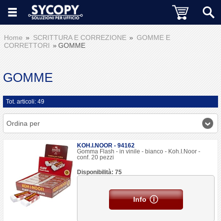
Home
SCRITTURA E CORREZIONE
GOMME E
CORRETTORI
GOMME
GOMME
Tot. articoli: 49
Ordina per
KOH.I.NOOR - 94162
Gomma Flash - in vinile - bianco - Koh.I.Noor -
conf. 20 pezzi
Disponibilità: 75
Info