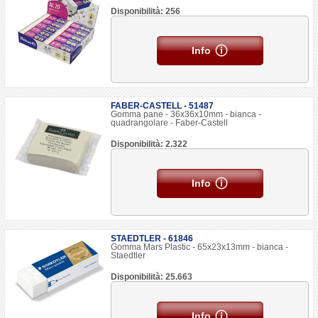
Disponibilità: 256
Info
FABER-CASTELL - 51487
Gomma pane - 36x36x10mm - bianca -
quadrangolare - Faber-Castell
Disponibilità: 2.322
Info
STAEDTLER - 61846
Gomma Mars Plastic - 65x23x13mm - bianca -
Staedtler
Disponibilità: 25.663
Info