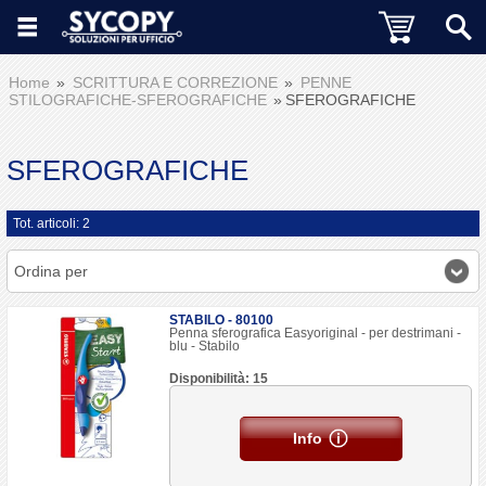
Home
SCRITTURA E CORREZIONE
PENNE
STILOGRAFICHE-SFEROGRAFICHE
SFEROGRAFICHE
SFEROGRAFICHE
Tot. articoli: 2
Ordina per
STABILO - 80100
Penna sferografica Easyoriginal - per destrimani -
blu - Stabilo
Disponibilità: 15
Info