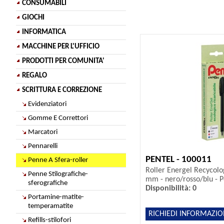
CONSUMABILI
GIOCHI
INFORMATICA
MACCHINE PER L'UFFICIO
PRODOTTI PER COMUNITA'
REGALO
SCRITTURA E CORREZIONE
Evidenziatori
Gomme E Correttori
Marcatori
Pennarelli
PENTEL - 100011
Penne A Sfera-roller
Roller Energel Recycolo
Penne Stilografiche-
mm - nero/rosso/blu - Pe
sferografiche
Disponibilità: 0
Portamine-matite-
temperamatite
RICHIEDI INFORMAZIO
Refills-stilofori