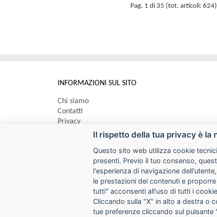
Pag. 1 di 35 (tot. articoli: 624)
INFORMAZIONI SUL SITO
Chi siamo
Contatti
Privacy
Informativa uso cookie
Il rispetto della tua privacy è la 
Questo sito web utilizza cookie tecnici
Impostazioni cookie
presenti. Previo il tuo consenso, quest
l'esperienza di navigazione dell'utente,
le prestazioni dei contenuti e proporre
I prezzi indicati si intendono IVA esclusa
tutti" acconsenti all'uso di tutti i coo
SYCOPY SRL
Cliccando sulla "X" in alto a destra o 
tue preferenze cliccando sul pulsante 
Via Circonvallazione Nord 8/A 40053 Valsamoggia (BO)