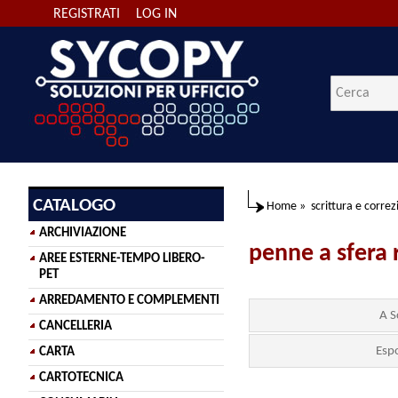
REGISTRATI
LOG IN
CATALOGO
Home
»
scrittura e corre
ARCHIVIAZIONE
penne a sfera 
AREE ESTERNE-TEMPO LIBERO-
PET
ARREDAMENTO E COMPLEMENTI
A S
CANCELLERIA
Espo
CARTA
CARTOTECNICA