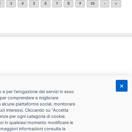
2
3
4
5
6
7
8
9
10
›
»
 e per l'erogazione dei servizi in esso
he per comprendere e migliorare
con alcune piattaforme social, monitorare
tuoi interessi. Cliccando su "Accetta
erenze per ogni categoria di cookie.
Puoi in qualsiasi momento modificare le
 maggiori informazioni consulta la