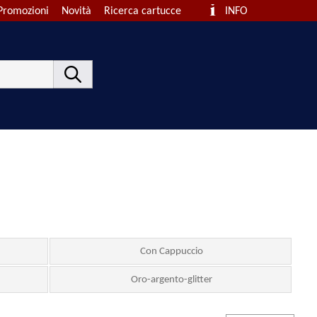
Promozioni
Novità
Ricerca cartucce
INFO
Con Cappuccio
Oro-argento-glitter