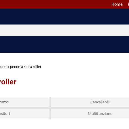
Home
zione
»
penne a sfera roller
roller
catto
Cancellabili
sitori
Multifunzione