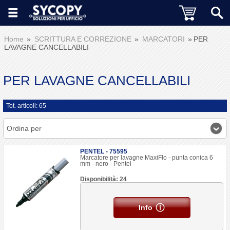
Home
SCRITTURA E CORREZIONE
MARCATORI
PER
LAVAGNE CANCELLABILI
PER LAVAGNE CANCELLABILI
Tot. articoli: 65
Ordina per
PENTEL - 75595
Marcatore per lavagne MaxiFlo - punta conica 6
mm - nero - Pentel
Disponibilità: 24
Info