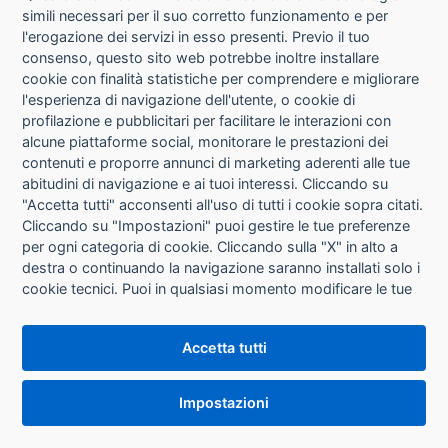
simili necessari per il suo corretto funzionamento e per
l'erogazione dei servizi in esso presenti. Previo il tuo
PILOT - 77218
Evidenziatore cancellabile Frixion Light soft - punta
consenso, questo sito web potrebbe inoltre installare
a scalpello 4,0mm - tratto 3,3mm - viola soft - Pilot
cookie con finalità statistiche per comprendere e migliorare
Disponibilità: 60
l'esperienza di navigazione dell'utente, o cookie di
profilazione e pubblicitari per facilitare le interazioni con
alcune piattaforme social, monitorare le prestazioni dei
Info
contenuti e proporre annunci di marketing aderenti alle tue
abitudini di navigazione e ai tuoi interessi. Cliccando su
"Accetta tutti" acconsenti all'uso di tutti i cookie sopra citati.
Cliccando su "Impostazioni" puoi gestire le tue preferenze
PILOT - 77219
Evidenziatore cancellabile Frixion Light soft - punta
per ogni categoria di cookie. Cliccando sulla "X" in alto a
a scalpello 4,0mm - tratto 3,3mm - azzurro soft -
Pilot
destra o continuando la navigazione saranno installati solo i
cookie tecnici. Puoi in qualsiasi momento modificare le tue
Disponibilità: 48
preferenze cliccando sul pulsante "Impostazioni cookie"
che si trova in fondo alle pagine del sito. Per maggiori
Info
Accetta tutti
informazioni consulta la nostra
Informativa sui cookie
.
Impostazioni
STABILO - 80005
Evidenziatore Boss Original Pastel - punta a