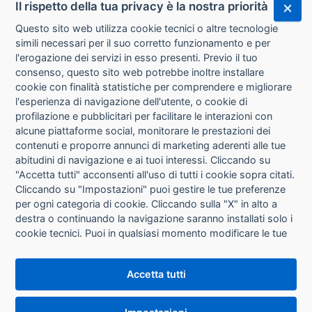
Il rispetto della tua privacy è la nostra priorità
Questo sito web utilizza cookie tecnici o altre tecnologie
simili necessari per il suo corretto funzionamento e per
l'erogazione dei servizi in esso presenti. Previo il tuo
consenso, questo sito web potrebbe inoltre installare
cookie con finalità statistiche per comprendere e migliorare
l'esperienza di navigazione dell'utente, o cookie di
CHI SIAMO
profilazione e pubblicitari per facilitare le interazioni con
alcune piattaforme social, monitorare le prestazioni dei
CONTATTI
contenuti e proporre annunci di marketing aderenti alle tue
abitudini di navigazione e ai tuoi interessi. Cliccando su
CONDIZIONI DI VENDITA
"Accetta tutti" acconsenti all'uso di tutti i cookie sopra citati.
Cliccando su "Impostazioni" puoi gestire le tue preferenze
RICHIESTA RECESSO
per ogni categoria di cookie. Cliccando sulla "X" in alto a
destra o continuando la navigazione saranno installati solo i
cookie tecnici. Puoi in qualsiasi momento modificare le tue
PRIVACY
preferenze cliccando sul pulsante "Impostazioni cookie"
che si trova in fondo alle pagine del sito. Per maggiori
INFORMATIVA USO COOKIE
Accetta tutti
informazioni consulta la nostra
Informativa sui cookie
.
IMPOSTAZIONI COOKIE