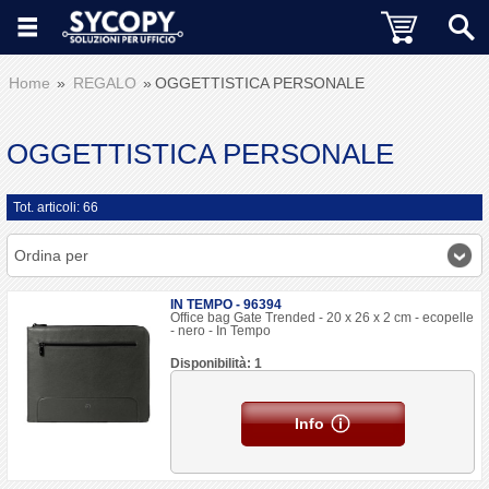
Home
REGALO
OGGETTISTICA PERSONALE
OGGETTISTICA PERSONALE
Tot. articoli: 66
Ordina per
IN TEMPO - 96394
Office bag Gate Trended - 20 x 26 x 2 cm - ecopelle
- nero - In Tempo
Disponibilità: 1
Info