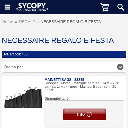
Home
REGALO
NECESSAIRE REGALO E FESTA
NECESSAIRE REGALO E FESTA
Tot. articoli: 486
Ordina per
MAINETTI BAGS - 82245
Shopper Twisted - maniglie cordino - 14 x 9 x 20
cm - carta kraft - nero - Mainetti Bags - conf. 25
pezzi
Disponibilità: 0
Info