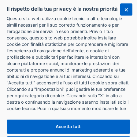
Il rispetto della tua privacy è la nostra priorità
Questo sito web utilizza cookie tecnici o altre tecnologie
simili necessari per il suo corretto funzionamento e per
l'erogazione dei servizi in esso presenti. Previo il tuo
consenso, questo sito web potrebbe inoltre installare
cookie con finalità statistiche per comprendere e migliorare
l'esperienza di navigazione dell'utente, o cookie di
CHI SIAMO
profilazione e pubblicitari per facilitare le interazioni con
alcune piattaforme social, monitorare le prestazioni dei
CONTATTI
contenuti e proporre annunci di marketing aderenti alle tue
abitudini di navigazione e ai tuoi interessi. Cliccando su
CONDIZIONI DI VENDITA
"Accetta tutti" acconsenti all'uso di tutti i cookie sopra citati.
Cliccando su "Impostazioni" puoi gestire le tue preferenze
RICHIESTA RECESSO
per ogni categoria di cookie. Cliccando sulla "X" in alto a
destra o continuando la navigazione saranno installati solo i
cookie tecnici. Puoi in qualsiasi momento modificare le tue
PRIVACY
preferenze cliccando sul pulsante "Impostazioni cookie"
che si trova in fondo alle pagine del sito. Per maggiori
INFORMATIVA USO COOKIE
Accetta tutti
informazioni consulta la nostra
Informativa sui cookie
.