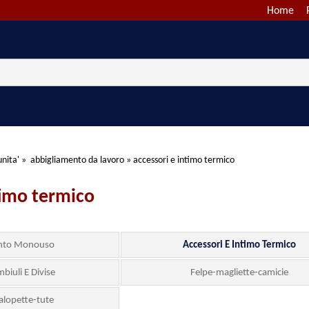
Home
nita'
»
abbigliamento da lavoro
»
accessori e intimo termico
timo termico
ento Monouso
Accessori E Intimo Termico
biuli E Divise
Felpe-magliette-camicie
alopette-tute