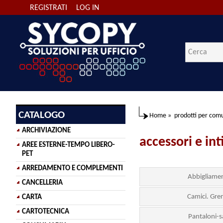
REGISTRATI
LOG IN
CATALOGO
Home
»
prodotti per comu
ARCHIVIAZIONE
accessori e in
AREE ESTERNE-TEMPO LIBERO-
PET
ARREDAMENTO E COMPLEMENTI
Abbigliam
CANCELLERIA
Camici. Grem
CARTA
CARTOTECNICA
Pantaloni-s