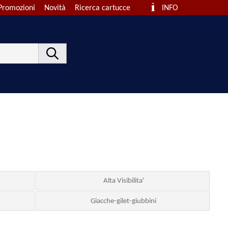
Promozioni
Novità
Ricerca cartucce
INFO
Alta Visibilita'
Giacche-gilet-giubbini