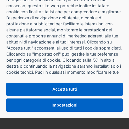
consenso, questo sito web potrebbe inoltre installare
cookie con finalità statistiche per comprendere e migliorare
l'esperienza di navigazione dell'utente, o cookie di
CHI SIAMO
profilazione e pubblicitari per facilitare le interazioni con
alcune piattaforme social, monitorare le prestazioni dei
CONTATTI
contenuti e proporre annunci di marketing aderenti alle tue
abitudini di navigazione e ai tuoi interessi. Cliccando su
CONDIZIONI DI VENDITA
"Accetta tutti" acconsenti all'uso di tutti i cookie sopra citati.
Cliccando su "Impostazioni" puoi gestire le tue preferenze
RICHIESTA RECESSO
per ogni categoria di cookie. Cliccando sulla "X" in alto a
destra o continuando la navigazione saranno installati solo i
cookie tecnici. Puoi in qualsiasi momento modificare le tue
PRIVACY
preferenze cliccando sul pulsante "Impostazioni cookie"
che si trova in fondo alle pagine del sito. Per maggiori
INFORMATIVA USO COOKIE
Accetta tutti
informazioni consulta la nostra
Informativa sui cookie
.
IMPOSTAZIONI COOKIE
Impostazioni
VERSIONE DESKTOP