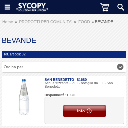
Home
PRODOTTI PER COMUNITA'
FOOD
BEVANDE
BEVANDE
Tot. articoli: 32
Ordina per
SAN BENEDETTO - 81680
Acqua frizzante - PET - bottiglia da 1 L - San
Benedetto
Disponibilità: 1.320
Info