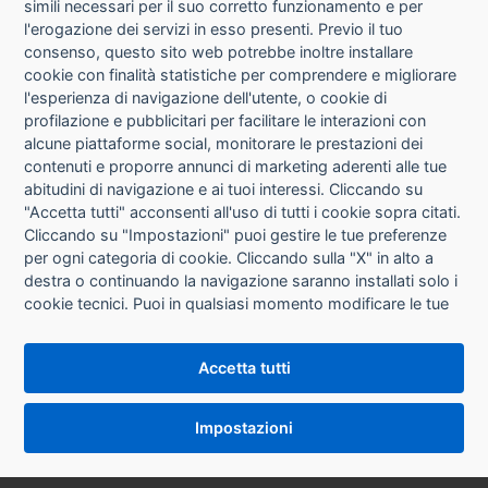
simili necessari per il suo corretto funzionamento e per
l'erogazione dei servizi in esso presenti. Previo il tuo
consenso, questo sito web potrebbe inoltre installare
cookie con finalità statistiche per comprendere e migliorare
l'esperienza di navigazione dell'utente, o cookie di
CHI SIAMO
profilazione e pubblicitari per facilitare le interazioni con
alcune piattaforme social, monitorare le prestazioni dei
CONTATTI
contenuti e proporre annunci di marketing aderenti alle tue
abitudini di navigazione e ai tuoi interessi. Cliccando su
CONDIZIONI DI VENDITA
"Accetta tutti" acconsenti all'uso di tutti i cookie sopra citati.
Cliccando su "Impostazioni" puoi gestire le tue preferenze
RICHIESTA RECESSO
per ogni categoria di cookie. Cliccando sulla "X" in alto a
destra o continuando la navigazione saranno installati solo i
cookie tecnici. Puoi in qualsiasi momento modificare le tue
PRIVACY
preferenze cliccando sul pulsante "Impostazioni cookie"
che si trova in fondo alle pagine del sito. Per maggiori
INFORMATIVA USO COOKIE
Accetta tutti
informazioni consulta la nostra
Informativa sui cookie
.
IMPOSTAZIONI COOKIE
Impostazioni