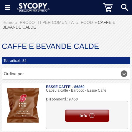
Home
PRODOTTI PER COMUNITA'
FOOD
CAFFE E
BEVANDE CALDE
CAFFE E BEVANDE CALDE
Tot. articoli: 32
Ordina per
ESSSE CAFFE' - 86860
Capsula caffè - Barocco - Essse Caffè
Disponibilità: 9.450
Info