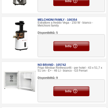
Info
MELCHIONI FAMILY - 100354
Estrattore a freddo Vega - 150 W - bianco -
Melchioni family
Disponibilità: 5
Info
NO BRAND - 105742
Frigo Minibar Rinfresco46 - per hotel - 43 x 51,7 x
51 cm - E+ - 46 Lt - bianco - G3 Ferrari
Disponibilità: 9
Info