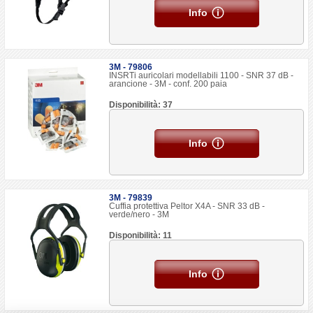
Info
3M - 79806
INSRTi auricolari modellabili 1100 - SNR 37 dB -
arancione - 3M - conf. 200 paia
Disponibilità: 37
Info
3M - 79839
Cuffia protettiva Peltor X4A - SNR 33 dB -
verde/nero - 3M
Disponibilità: 11
Info