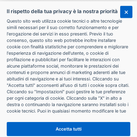
Il rispetto della tua privacy è la nostra priorità
Questo sito web utilizza cookie tecnici o altre tecnologie
simili necessari per il suo corretto funzionamento e per
l'erogazione dei servizi in esso presenti. Previo il tuo
consenso, questo sito web potrebbe inoltre installare
cookie con finalità statistiche per comprendere e migliorare
l'esperienza di navigazione dell'utente, o cookie di
CHI SIAMO
profilazione e pubblicitari per facilitare le interazioni con
alcune piattaforme social, monitorare le prestazioni dei
CONTATTI
contenuti e proporre annunci di marketing aderenti alle tue
abitudini di navigazione e ai tuoi interessi. Cliccando su
CONDIZIONI DI VENDITA
"Accetta tutti" acconsenti all'uso di tutti i cookie sopra citati.
Cliccando su "Impostazioni" puoi gestire le tue preferenze
RICHIESTA RECESSO
per ogni categoria di cookie. Cliccando sulla "X" in alto a
destra o continuando la navigazione saranno installati solo i
cookie tecnici. Puoi in qualsiasi momento modificare le tue
PRIVACY
preferenze cliccando sul pulsante "Impostazioni cookie"
che si trova in fondo alle pagine del sito. Per maggiori
INFORMATIVA USO COOKIE
Accetta tutti
informazioni consulta la nostra
Informativa sui cookie
.