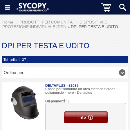
Home
PRODOTTI PER COMUNITA'
DISPOSITIVI DI
PROTEZIONE INDIVIDUALE (DPI)
DPI PER TESTA E UDITO
DPI PER TESTA E UDITO
Tot. articoli: 37
Ordina per
DELTAPLUS - 82085
Casco per saldatura ad arco elettrico Screen -
poliammide - nero - Deltaplus
Disponibilità: 0
Info