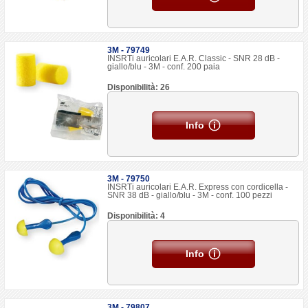
3M - 79749
INSRTi auricolari E.A.R. Classic - SNR 28 dB -
giallo/blu - 3M - conf. 200 paia
Disponibilità: 26
Info
3M - 79750
INSRTi auricolari E.A.R. Express con cordicella -
SNR 38 dB - giallo/blu - 3M - conf. 100 pezzi
Disponibilità: 4
Info
3M - 79807