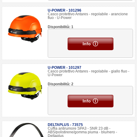
U-POWER - 101296
Casco protettivo Antares - regolabile - arancione
fluo - U-Power
Disponibilità: 1
Info
U-POWER - 101297
Casco protettivo Antares - regolabile - giallo fluo -
U-Power
Disponibilità: 2
Info
DELTAPLUS - 73575
Cuffia antirumore SPA3 - SNR 23 dB -
ABS/polistirene/gomma piuma - blu/nero -
Deltaplus