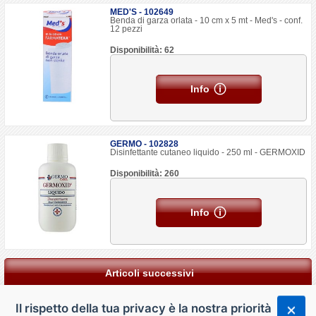
MED'S - 102649
Benda di garza orlata - 10 cm x 5 mt - Med's - conf.
12 pezzi
Disponibilità: 62
Info
GERMO - 102828
Disinfettante cutaneo liquido - 250 ml - GERMOXID
Disponibilità: 260
Info
Articoli successivi
Il rispetto della tua privacy è la nostra priorità