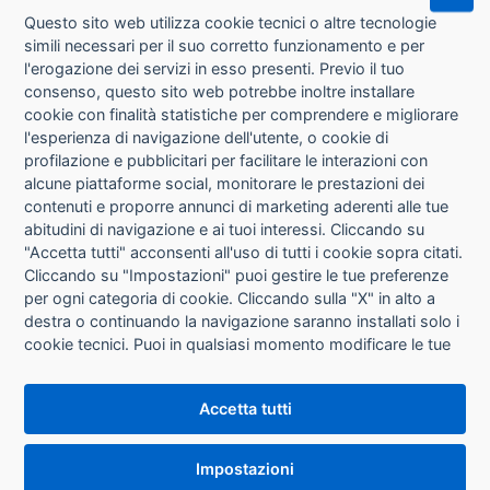
Questo sito web utilizza cookie tecnici o altre tecnologie
simili necessari per il suo corretto funzionamento e per
l'erogazione dei servizi in esso presenti. Previo il tuo
consenso, questo sito web potrebbe inoltre installare
cookie con finalità statistiche per comprendere e migliorare
l'esperienza di navigazione dell'utente, o cookie di
CHI SIAMO
profilazione e pubblicitari per facilitare le interazioni con
alcune piattaforme social, monitorare le prestazioni dei
CONTATTI
contenuti e proporre annunci di marketing aderenti alle tue
abitudini di navigazione e ai tuoi interessi. Cliccando su
CONDIZIONI DI VENDITA
"Accetta tutti" acconsenti all'uso di tutti i cookie sopra citati.
Cliccando su "Impostazioni" puoi gestire le tue preferenze
RICHIESTA RECESSO
per ogni categoria di cookie. Cliccando sulla "X" in alto a
destra o continuando la navigazione saranno installati solo i
cookie tecnici. Puoi in qualsiasi momento modificare le tue
PRIVACY
preferenze cliccando sul pulsante "Impostazioni cookie"
che si trova in fondo alle pagine del sito. Per maggiori
INFORMATIVA USO COOKIE
Accetta tutti
informazioni consulta la nostra
Informativa sui cookie
.
IMPOSTAZIONI COOKIE
Impostazioni