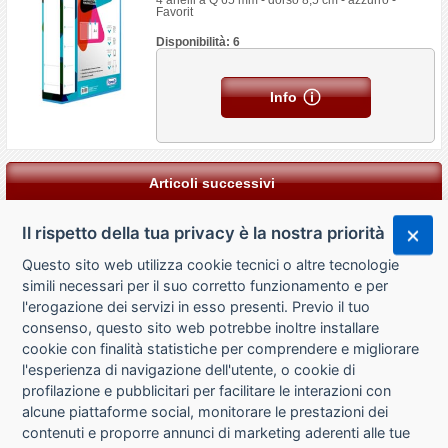
4 anelli a Q 65 mm - dorso 8,5 cm - azzurro -
Favorit
Disponibilità: 6
Info
Articoli successivi
Il rispetto della tua privacy è la nostra priorità
Questo sito web utilizza cookie tecnici o altre tecnologie
simili necessari per il suo corretto funzionamento e per
l'erogazione dei servizi in esso presenti. Previo il tuo
consenso, questo sito web potrebbe inoltre installare
cookie con finalità statistiche per comprendere e migliorare
l'esperienza di navigazione dell'utente, o cookie di
CHI SIAMO
profilazione e pubblicitari per facilitare le interazioni con
alcune piattaforme social, monitorare le prestazioni dei
CONTATTI
contenuti e proporre annunci di marketing aderenti alle tue