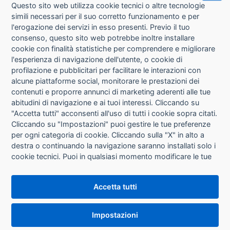
Questo sito web utilizza cookie tecnici o altre tecnologie
simili necessari per il suo corretto funzionamento e per
l'erogazione dei servizi in esso presenti. Previo il tuo
consenso, questo sito web potrebbe inoltre installare
cookie con finalità statistiche per comprendere e migliorare
l'esperienza di navigazione dell'utente, o cookie di
CHI SIAMO
profilazione e pubblicitari per facilitare le interazioni con
alcune piattaforme social, monitorare le prestazioni dei
CONTATTI
contenuti e proporre annunci di marketing aderenti alle tue
abitudini di navigazione e ai tuoi interessi. Cliccando su
CONDIZIONI DI VENDITA
"Accetta tutti" acconsenti all'uso di tutti i cookie sopra citati.
Cliccando su "Impostazioni" puoi gestire le tue preferenze
RICHIESTA RECESSO
per ogni categoria di cookie. Cliccando sulla "X" in alto a
destra o continuando la navigazione saranno installati solo i
cookie tecnici. Puoi in qualsiasi momento modificare le tue
PRIVACY
preferenze cliccando sul pulsante "Impostazioni cookie"
che si trova in fondo alle pagine del sito. Per maggiori
INFORMATIVA USO COOKIE
Accetta tutti
informazioni consulta la nostra
Informativa sui cookie
.
IMPOSTAZIONI COOKIE
Impostazioni