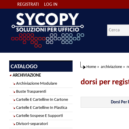
REGISTRATI
LOG IN
CATALOGO
Home
»
archiviazione
»
r
ARCHIVIAZIONE
dorsi per regis
Archiviazione Modulare
Buste Trasparenti
Cartelle E Cartelline In Cartone
Dorsi Per 
Cartelle E Cartelline In Plastica
Cartelle Sospese E Supporti
Divisori-separatori